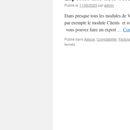
Publié le
11/05/2020
par
admin
Dans presque tous les modules de Ven
par exemple le module Clients et vo
vous pouvez faire un export …
Con
Publié dans
Astuce
,
Comptabilité
,
Factura
sur
fermés
Exporter
une
liste
vers
Excel