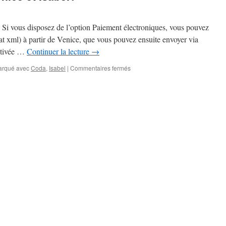
. Si vous disposez de l’option Paiement électroniques, vous pouvez
at xml) à partir de Venice, que vous pouvez ensuite envoyer via
activée …
Continuer la lecture
→
sur
rqué avec
Coda
,
Isabel
|
Commentaires fermés
Y
a-
t-
il
un
lien
entre
Venice
et
Isabel?