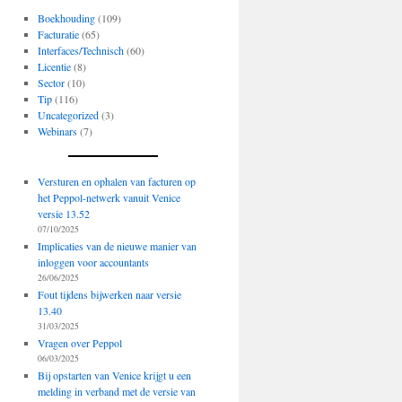
Boekhouding
(109)
Facturatie
(65)
Interfaces/Technisch
(60)
Licentie
(8)
Sector
(10)
Tip
(116)
Uncategorized
(3)
Webinars
(7)
Versturen en ophalen van facturen op
het Peppol-netwerk vanuit Venice
versie 13.52
07/10/2025
Implicaties van de nieuwe manier van
inloggen voor accountants
26/06/2025
Fout tijdens bijwerken naar versie
13.40
31/03/2025
Vragen over Peppol
06/03/2025
Bij opstarten van Venice krijgt u een
melding in verband met de versie van