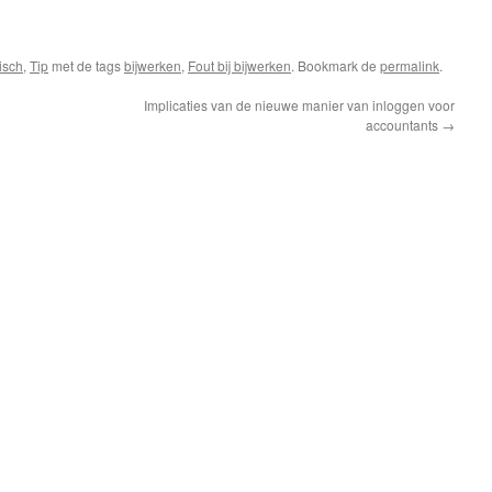
isch
,
Tip
met de tags
bijwerken
,
Fout bij bijwerken
. Bookmark de
permalink
.
Implicaties van de nieuwe manier van inloggen voor
accountants
→