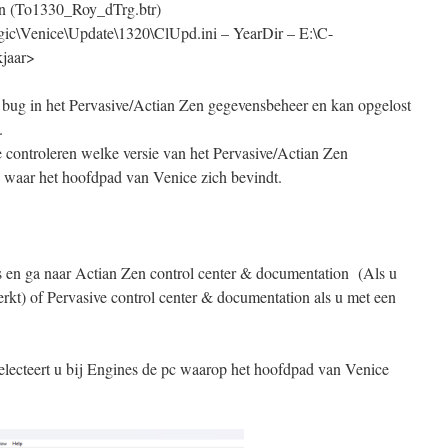
ten (To1330_Roy_dTrg.btr)
gic\Venice\Update\1320\ClUpd.ini – YearDir – E:\C-
kjaar>
 bug in het Pervasive/Actian Zen gegevensbeheer en kan opgelost
.
e controleren welke versie van het Pervasive/Actian Zen
c waar het hoofdpad van Venice zich bevindt.
en ga naar Actian Zen control center & documentation (Als u
kt) of Pervasive control center & documentation als u met een
 selecteert u bij Engines de pc waarop het hoofdpad van Venice