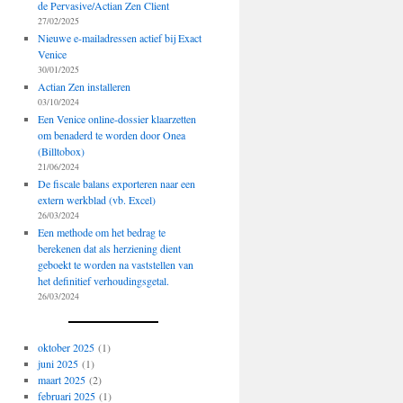
de Pervasive/Actian Zen Client
27/02/2025
Nieuwe e-mailadressen actief bij Exact
Venice
30/01/2025
Actian Zen installeren
03/10/2024
Een Venice online-dossier klaarzetten
om benaderd te worden door Onea
(Billtobox)
21/06/2024
De fiscale balans exporteren naar een
extern werkblad (vb. Excel)
26/03/2024
Een methode om het bedrag te
berekenen dat als herziening dient
geboekt te worden na vaststellen van
het definitief verhoudingsgetal.
26/03/2024
oktober 2025
(1)
juni 2025
(1)
maart 2025
(2)
februari 2025
(1)