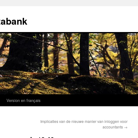
tabank
k
Version en français
Implicaties van de nieuwe manier van inloggen voor
accountants
→