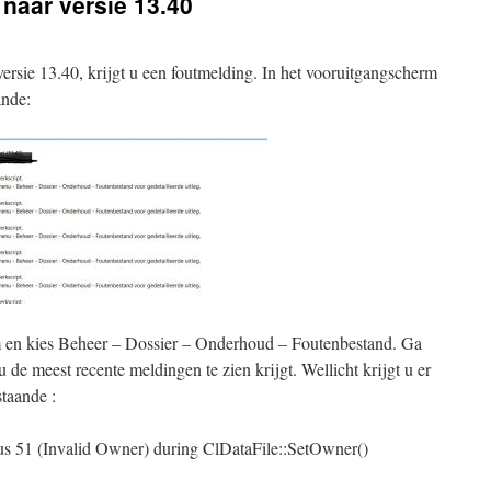
 naar versie 13.40
versie 13.40, krijgt u een foutmelding. In het vooruitgangscherm
ande:
m en kies Beheer – Dossier – Onderhoud – Foutenbestand. Ga
u de meest recente meldingen te zien krijgt. Wellicht krijgt u er
staande :
s 51 (Invalid Owner) during ClDataFile::SetOwner()