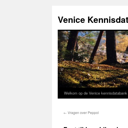
Venice Kennisda
Welkom op de Venice kennisdataban
Ga
naar
←
Vragen over Peppol
de
inhoud