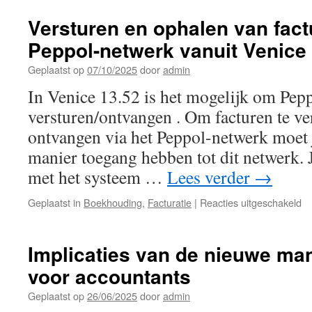
Versturen en ophalen van fact
Peppol-netwerk vanuit Venice 
Geplaatst op
07/10/2025
door
admin
In Venice 13.52 is het mogelijk om Pepp
versturen/ontvangen . Om facturen te ver
ontvangen via het Peppol-netwerk moet 
manier toegang hebben tot dit netwerk. J
met het systeem …
Lees verder
→
vo
Geplaatst in
Boekhouding
,
Facturatie
|
Reacties uitgeschakeld
Ve
en
op
Implicaties van de nieuwe man
va
voor accountants
fa
op
Geplaatst op
26/06/2025
door
admin
he