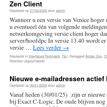
Zen Client
Geplaatst op
27/02/2025
door
admin
Wanneer u een versie van Venice hoger 
u eventueel één van volgende meldingen
netwerkomgeving versie client hoger da
server/hoofdpc In versie 13.40 wordt er
versie …
Lees verder
→
Geplaatst in
Interfaces/Technisch
,
Tip
|
Getagged
Actian Zen
,
Cl
voor
Reacties uitgeschakeld
Bij
opstarten
van
Nieuwe e-mailadressen actief 
Venice
krijgt
Geplaatst op
30/01/2025
door
admin
u
Vanaf heden (30/01/25) zijn er nieuwe 
een
melding
bij Exact C-Logic. De oude blijven nog 
in