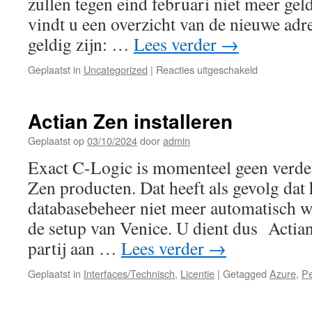
zullen tegen eind februari niet meer gel
verband
met
vindt u een overzicht van de nieuwe adr
de
geldig zijn: …
Lees verder
→
versie
van
voor
Geplaatst in
Uncategorized
|
Reacties uitgeschakeld
de
Nieuwe
Pervasive/Actian
e-
Zen
mailadresse
Actian Zen installeren
Client
actief
bij
Geplaatst op
03/10/2024
door
admin
Exact
Exact C-Logic is momenteel geen verde
Venice
Zen producten. Dat heeft als gevolg dat
databasebeheer niet meer automatisch wo
de setup van Venice. U dient dus Actian
partij aan …
Lees verder
→
Geplaatst in
Interfaces/Technisch
,
Licentie
|
Getagged
Azure
,
Pe