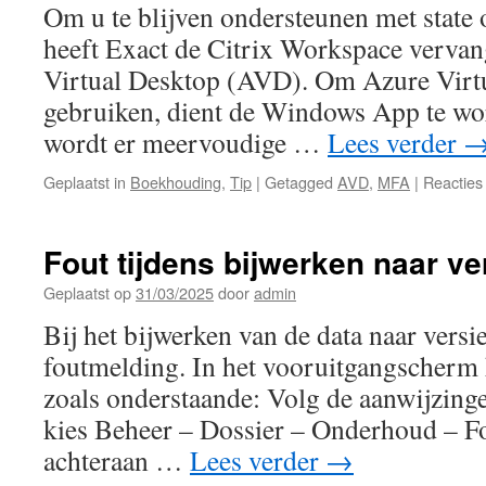
Pe
Om u te blijven ondersteunen met state 
ne
heeft Exact de Citrix Workspace verva
va
Ve
Virtual Desktop (AVD). Om Azure Virt
ve
gebruiken, dient de Windows App te wo
13
wordt er meervoudige …
Lees verder
Geplaatst in
Boekhouding
,
Tip
|
Getagged
AVD
,
MFA
|
Reacties
Fout tijdens bijwerken naar ve
Geplaatst op
31/03/2025
door
admin
Bij het bijwerken van de data naar versie
foutmelding. In het vooruitgangscherm 
zoals onderstaande: Volg de aanwijzing
kies Beheer – Dossier – Onderhoud – F
achteraan …
Lees verder
→