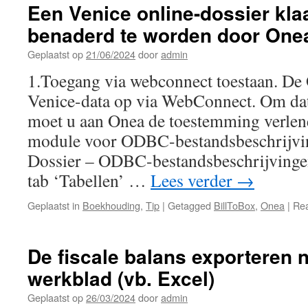
Een Venice online-dossier kla
benaderd te worden door Onea 
Geplaatst op
21/06/2024
door
admin
1.Toegang via webconnect toestaan. De 
Venice-data op via WebConnect. Om dat
moet u aan Onea de toestemming verlene
module voor ODBC-bestandsbeschrijvi
Dossier – ODBC-bestandsbeschrijvingen
tab ‘Tabellen’ …
Lees verder
→
Geplaatst in
Boekhouding
,
Tip
|
Getagged
BillToBox
,
Onea
|
Rea
De fiscale balans exporteren 
werkblad (vb. Excel)
Geplaatst op
26/03/2024
door
admin