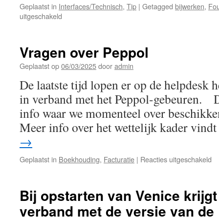
Geplaatst in
Interfaces/Technisch
,
Tip
|
Getagged
bijwerken
,
Fou
voor
uitgeschakeld
Fout
tijdens
bijwerken
Vragen over Peppol
naar
versie
Geplaatst op
06/03/2025
door
admin
13.40
De laatste tijd lopen er op de helpdesk 
in verband met het Peppol-gebeuren. D
info waar we momenteel over beschikken,
Meer info over het wettelijk kader vind
→
vo
Geplaatst in
Boekhouding
,
Facturatie
|
Reacties uitgeschakeld
Vr
ov
Pe
Bij opstarten van Venice krijg
verband met de versie van de