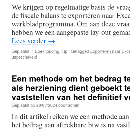
We krijgen op regelmatige basis de vraa
de fiscale balans te exporteren naar Exc
werkbladprogramma. Om aan deze vraag
hebben we een aangepaste lay-out gema
Lees verder
→
Geplaatst in
Boekhouding
,
Tip
|
Getagged
Exporteren naar Exce
voor
uitgeschakeld
De
fiscale
balans
Een methode om het bedrag te
exporteren
als herziening dient geboekt 
naar
een
vaststellen van het definitief 
extern
werkblad
Geplaatst op
26/03/2024
door
admin
(vb.
In dit artikel reiken we een methode aa
Excel)
het bedrag aan aftrekbare btw is na vast