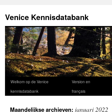
Venice Kennisdatabank
Ga
Welkom op de Venice
Version en
naar
kennisdatabank
français
de
januari 2022
Maandelijkse archieven:
inhoud