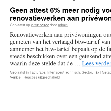
Geen attest 6% meer nodig vo
renovatiewerken aan privéwon
Geplaatst op
27/01/2022
door
admin
Renovatiewerken aan privéwoningen oud
genieten van het verlaagd btw-tarief va
aannemer het btw-tarief bepaalt op de f
steeds beschikken over een getekend at
waarin deze stelde dat de …
Lees verde
Geplaatst in
Facturatie
,
Interfaces/Technisch
,
Sector
,
Tip
|
Geta
voor
Venice
|
Reacties uitgeschakeld
Geen
attest
6%
meer
nodig
voor