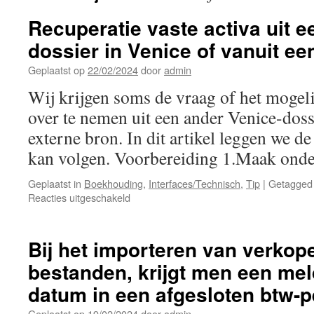
Recuperatie vaste activa uit 
dossier in Venice of vanuit ee
Geplaatst op
22/02/2024
door
admin
Wij krijgen soms de vraag of het mogeli
over te nemen uit een ander Venice-doss
externe bron. In dit artikel leggen we de
kan volgen. Voorbereiding 1.Maak ond
Geplaatst in
Boekhouding
,
Interfaces/Technisch
,
Tip
|
Getagged
voor
Reacties uitgeschakeld
Recuperatie
vaste
activa
Bij het importeren van verkop
uit
bestanden, krijgt men een mel
een
bestaand
datum in een afgesloten btw-pe
dossier
in
Geplaatst op
19/02/2024
door
admin