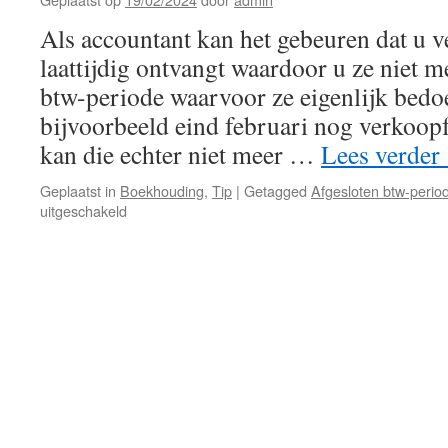
Venice
Als accountant kan het gebeuren dat u 
of
vanuit
laattijdig ontvangt waardoor u ze niet 
een
btw-periode waarvoor ze eigenlijk bedo
externe
bron.
bijvoorbeeld eind februari nog verkoopf
kan die echter niet meer …
Lees verder
Geplaatst in
Boekhouding
,
Tip
|
Getagged
Afgesloten btw-perio
voor
uitgeschakeld
Bij
het
importeren
van
verkopen
via
UBL-
bestanden,
krijgt
men
een