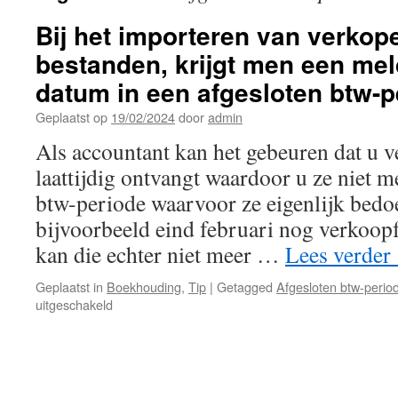
Bij het importeren van verkop
bestanden, krijgt men een mel
datum in een afgesloten btw-pe
Geplaatst op
19/02/2024
door
admin
Als accountant kan het gebeuren dat u 
laattijdig ontvangt waardoor u ze niet 
btw-periode waarvoor ze eigenlijk bedo
bijvoorbeeld eind februari nog verkoopf
kan die echter niet meer …
Lees verder
Geplaatst in
Boekhouding
,
Tip
|
Getagged
Afgesloten btw-perio
voor
uitgeschakeld
Bij
het
importeren
van
verkopen