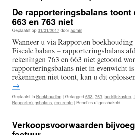
De rapporteringsbalans toont
663 en 763 niet
Geplaatst op
31/01/2017
door
admin
Wanneer u via Rapporten boekhouding 
Fiscale balans – rapporteringsbalans af
rekeningen 763 en 663 niet getoond wor
rapporteringsbalans niet in evenwicht is
rekeningen niet toont, kan u dit oplos
→
Geplaatst in
Boekhouding
|
Getagged
663
,
763
,
bedrijfskosten
,
voor
Rapporteringsbalans
,
recurente
|
Reacties uitgeschakeld
De
rapport
toont
Verkoopsvoorwaarden bijvoe
de
factuur
rekenin