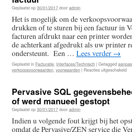
663
Geplaatst op
30/01/2017
door
admin
en
763
Het is mogelijk om de verkoopsvoorwaa
niet
drukken of te sturen bij een factuur in 
facturen afdrukt naar een printer word
de achterkant afgedrukt als uw printer 
ondersteunt. Een …
Lees verder
→
Geplaatst in
Facturatie
,
Interfaces/Technisch
|
Getagged
aanpas
vo
verkoopsvoorwaarden
,
voorwaarden
|
Reacties uitgeschakeld
Ve
bi
aa
Pervasive SQL gegevensbeheer
uw
of werd manueel gestopt
fac
Geplaatst op
30/01/2017
door
admin
Indien u volgende fout krijgt bij het ops
omdat de Pervasive/ZEN service die Ven