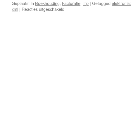
Geplaatst in
Boekhouding
,
Facturatie
,
Tip
|
Getagged
elektroni
voor
xml
|
Reacties uitgeschakeld
Elektronische
aankoopdocumenten
verwerken
in
Venice