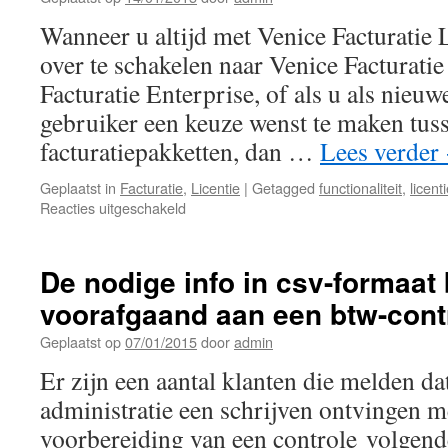
Wanneer u altijd met Venice Facturatie 
over te schakelen naar Venice Facturatie
Facturatie Enterprise, of als u als ni
gebruiker een keuze wenst te maken tus
facturatiepakketten, dan …
Lees verder
Geplaatst in
Facturatie
,
Licentie
|
Getagged
functionaliteit
,
licent
voor
Reacties uitgeschakeld
Overzicht
van
de
De nodige info in csv-formaat
functionaliteiten
voorafgaand aan een btw-cont
in
Venice
Geplaatst op
07/01/2015
door
admin
Facturatie
Lite,
Er zijn een aantal klanten die melden da
Venice
administratie een schrijven ontvingen m
Facturatie
Basic
voorbereiding van een controle volgende
en