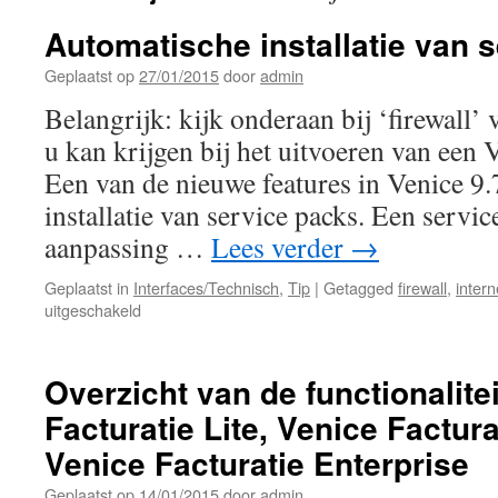
Automatische installatie van 
Geplaatst op
27/01/2015
door
admin
Belangrijk: kijk onderaan bij ‘firewall’
u kan krijgen bij het uitvoeren van een 
Een van de nieuwe features in Venice 9.
installatie van service packs. Een servic
aanpassing …
Lees verder
→
Geplaatst in
Interfaces/Technisch
,
Tip
|
Getagged
firewall
,
intern
voor
uitgeschakeld
Automatische
installatie
van
Overzicht van de functionalite
service
Facturatie Lite, Venice Factur
packs
Venice Facturatie Enterprise
Geplaatst op
14/01/2015
door
admin