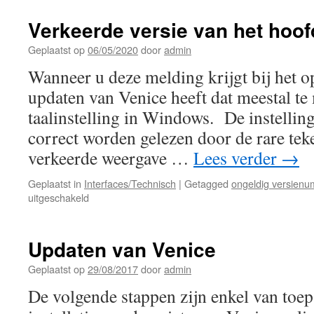
Verkeerde versie van het hoo
Geplaatst op
06/05/2020
door
admin
Wanneer u deze melding krijgt bij het 
updaten van Venice heeft dat meestal t
taalinstelling in Windows. De instellin
correct worden gelezen door de rare tek
verkeerde weergave …
Lees verder
→
Geplaatst in
Interfaces/Technisch
|
Getagged
ongeldig versien
voor
uitgeschakeld
Verkeerde
versie
van
Updaten van Venice
het
hoofdmenu
Geplaatst op
29/08/2017
door
admin
De volgende stappen zijn enkel van toep