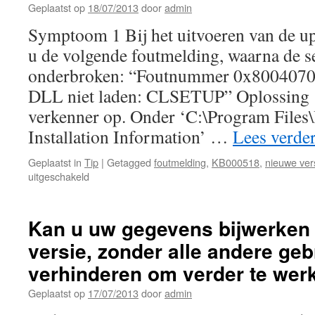
Geplaatst op
18/07/2013
door
admin
langzaam
Symptoom 1 Bij het uitvoeren van de up
u de volgende foutmelding, waarna de s
onderbroken: “Foutnummer 0x80040702
DLL niet laden: CLSETUP” Oplossing 
verkenner op. Onder ‘C:\Program Files\
Installation Information’ …
Lees verde
Geplaatst in
Tip
|
Getagged
foutmelding
,
KB000518
,
nieuwe ver
voor
uitgeschakeld
Mogelijke
foutmeldingen
bij
Kan u uw gegevens bijwerken
het
versie, zonder alle andere geb
uitvoeren
van
verhinderen om verder te wer
de
update
Geplaatst op
17/07/2013
door
admin
van