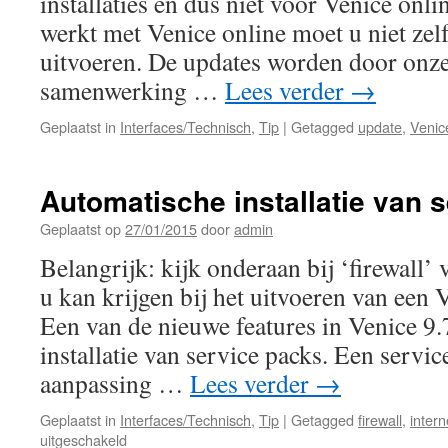
installaties en dus niet voor Venice onli
werkt met Venice online moet u niet zel
uitvoeren. De updates worden door onze
samenwerking …
Lees verder
→
Geplaatst in
Interfaces/Technisch
,
Tip
|
Getagged
update
,
Venic
Automatische installatie van 
Geplaatst op
27/01/2015
door
admin
Belangrijk: kijk onderaan bij ‘firewall’
u kan krijgen bij het uitvoeren van een 
Een van de nieuwe features in Venice 9.
installatie van service packs. Een servic
aanpassing …
Lees verder
→
Geplaatst in
Interfaces/Technisch
,
Tip
|
Getagged
firewall
,
intern
voor
uitgeschakeld