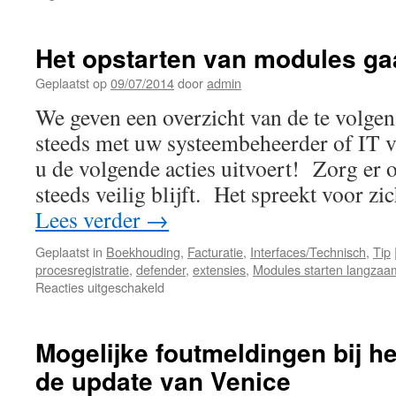
Automatische
installatie
van
Het opstarten van modules ga
service
packs
Geplaatst op
09/07/2014
door
admin
We geven een overzicht van de te volge
steeds met uw systeembeheerder of IT v
u de volgende acties uitvoert! Zorg er 
steeds veilig blijft. Het spreekt voor zi
Lees verder
→
Geplaatst in
Boekhouding
,
Facturatie
,
Interfaces/Technisch
,
Tip
procesregistratie
,
defender
,
extensies
,
Modules starten langzaa
voor
Reacties uitgeschakeld
Het
opstarten
van
Mogelijke foutmeldingen bij he
modules
de update van Venice
gaat
zeer