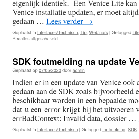
eigenlijk identiek. Een Venice Lite kan 
Venice installatie updaten, er moet altijd
gedaan …
Lees verder
→
Geplaatst in
Interfaces/Technisch
,
Tip
,
Webinars
|
Getagged
Lit
voor
Reacties uitgeschakeld
Een
nieuwe
Venice
SDK foutmelding na update V
Lite
installeren
Geplaatst op
07/05/2020
door
admin
Indien er in een update van Venice ook
gedaan aan de SDK zoals bijvoorbeeld e
beschikbaar worden in een bepaalde mod
dat u een error krijgt bij het uitvoeren 
errBadContext: Invalid data, dossier …
Geplaatst in
Interfaces/Technisch
|
Getagged
foutmelding
,
SDK