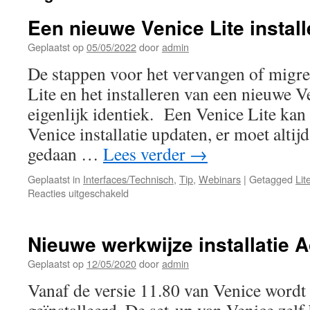
Een nieuwe Venice Lite instal
Geplaatst op
05/05/2022
door
admin
De stappen voor het vervangen of migre
Lite en het installeren van een nieuwe Ve
eigenlijk identiek. Een Venice Lite kan 
Venice installatie updaten, er moet altijd
gedaan …
Lees verder
→
Geplaatst in
Interfaces/Technisch
,
Tip
,
Webinars
|
Getagged
Lit
voor
Reacties uitgeschakeld
Een
nieuwe
Venice
Nieuwe werkwijze installatie A
Lite
installeren
Geplaatst op
12/05/2020
door
admin
Vanaf de versie 11.80 van Venice wordt