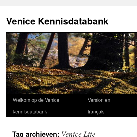
Venice Kennisdatabank
Ga
Welkom op de Venice
Version en
naar
kennisdatabank
français
de
Venice Lite
Tag archieven:
inhoud