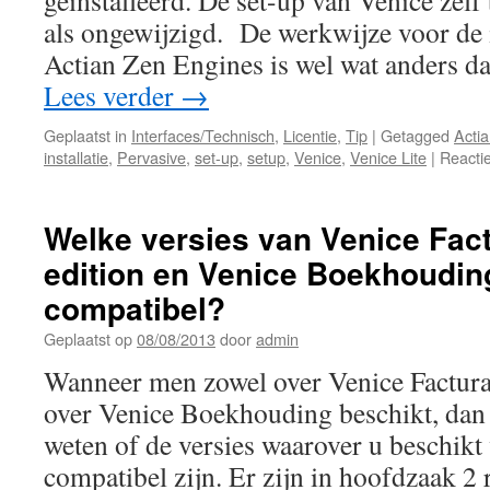
geïnstalleerd. De set-up van Venice zelf 
als ongewijzigd. De werkwijze voor de i
Actian Zen Engines is wel wat anders 
Lees verder
→
Geplaatst in
Interfaces/Technisch
,
Licentie
,
Tip
|
Getagged
Acti
installatie
,
Pervasive
,
set-up
,
setup
,
Venice
,
Venice Lite
|
Reacti
Welke versies van Venice Fact
edition en Venice Boekhouding
compatibel?
Geplaatst op
08/08/2013
door
admin
Wanneer men zowel over Venice Facturati
over Venice Boekhouding beschikt, dan 
weten of de versies waarover u beschikt 
compatibel zijn. Er zijn in hoofdzaak 