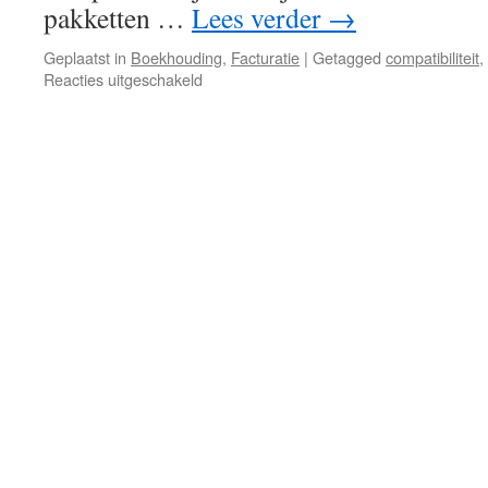
pakketten …
Lees verder
→
Geplaatst in
Boekhouding
,
Facturatie
|
Getagged
compatibiliteit
,
voor
Reacties uitgeschakeld
Welke
versies
van
Venice
Facturatie
Lite
edition
en
Venice
Boekhouding
zijn
er
compatibel?