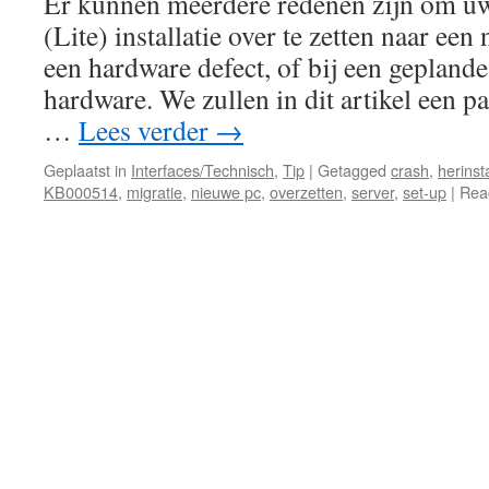
Er kunnen meerdere redenen zijn om u
(Lite) installatie over te zetten naar ee
een hardware defect, of bij een gepland
hardware. We zullen in dit artikel een p
…
Lees verder
→
Geplaatst in
Interfaces/Technisch
,
Tip
|
Getagged
crash
,
herinsta
KB000514
,
migratie
,
nieuwe pc
,
overzetten
,
server
,
set-up
|
Reac