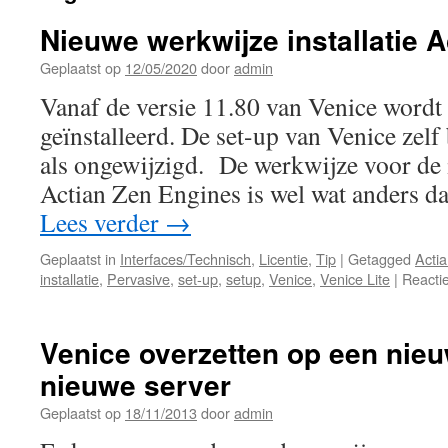
Nieuwe werkwijze installatie A
Geplaatst op
12/05/2020
door
admin
Vanaf de versie 11.80 van Venice wordt
geïnstalleerd. De set-up van Venice zelf 
als ongewijzigd. De werkwijze voor de i
Actian Zen Engines is wel wat anders 
Lees verder
→
Geplaatst in
Interfaces/Technisch
,
Licentie
,
Tip
|
Getagged
Acti
installatie
,
Pervasive
,
set-up
,
setup
,
Venice
,
Venice Lite
|
Reacti
Venice overzetten op een nie
nieuwe server
Geplaatst op
18/11/2013
door
admin