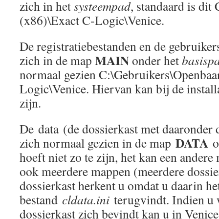
zich in het
systeempad
, standaard is dit
(x86)\Exact C-Logic\Venice.
De registratiebestanden en de gebruiker
MAIN
zich in de map
onder het
basisp
normaal gezien C:\Gebruikers\Openbaa
Logic\Venice. Hiervan kan bij de install
zijn.
De data (de dossierkast met daaronder d
DATA
zich normaal gezien in de map
on
hoeft niet zo te zijn, het kan een andere
ook meerdere mappen (meerdere dossier
dossierkast herkent u omdat u daarin he
bestand
cldata.ini
terugvindt. Indien u 
dossierkast zich bevindt kan u in Venic