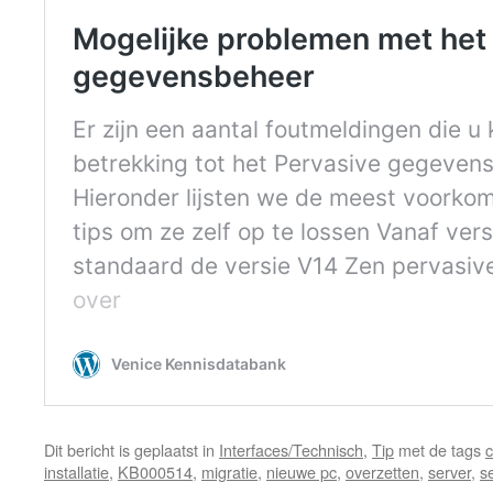
Dit bericht is geplaatst in
Interfaces/Technisch
,
Tip
met de tags
c
installatie
,
KB000514
,
migratie
,
nieuwe pc
,
overzetten
,
server
,
s