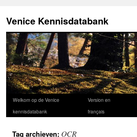
Venice Kennisdatabank
Ga
Welkom op de Venice
Version en
naar
kennisdatabank
français
de
OCR
Tag archieven:
inhoud