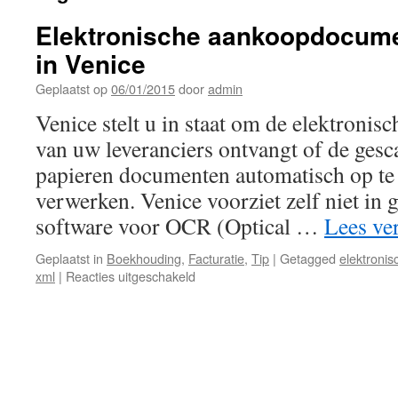
Elektronische aankoopdocum
in Venice
Geplaatst op
06/01/2015
door
admin
Venice stelt u in staat om de elektronis
van uw leveranciers ontvangt of de gesc
papieren documenten automatisch op te
verwerken. Venice voorziet zelf niet in 
software voor OCR (Optical …
Lees ve
Geplaatst in
Boekhouding
,
Facturatie
,
Tip
|
Getagged
elektroni
voor
xml
|
Reacties uitgeschakeld
Elektronische
aankoopdocumenten
verwerken
in
Venice