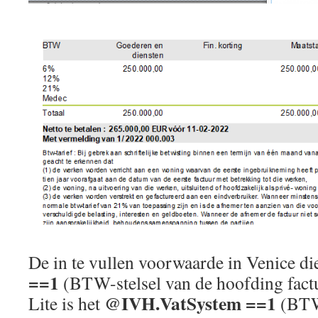
De in te vullen voorwaarde in Venice di
==1
(BTW-stelsel van de hoofding factu
@IVH.VatSystem ==1
Lite is het
(BTW