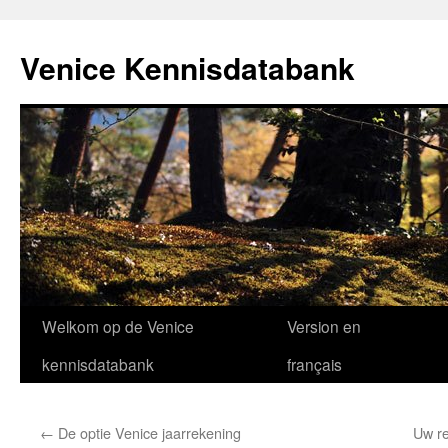
Venice Kennisdatabank
Ga
Welkom op de Venice
Version en
naar
kennisdatabank
français
de
←
De optie Venice jaarrekening
Uw re
inhoud