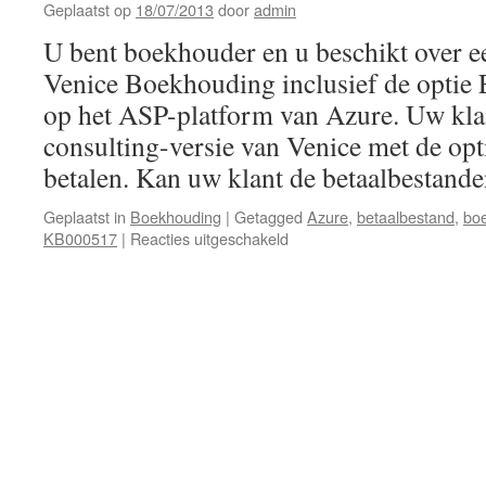
Geplaatst op
18/07/2013
door
admin
U bent boekhouder en u beschikt over ee
Venice Boekhouding inclusief de optie 
op het ASP-platform van Azure. Uw klan
consulting-versie van Venice met de opt
betalen. Kan uw klant de betaalbestan
Geplaatst in
Boekhouding
|
Getagged
Azure
,
betaalbestand
,
bo
voor
KB000517
|
Reacties uitgeschakeld
Kan
uw
klant,
die
met
een
‘consulting
user’-
versie
werkt,
de