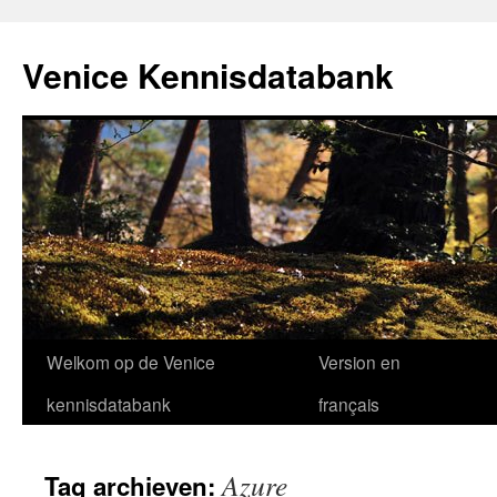
Venice Kennisdatabank
Ga
Welkom op de Venice
Version en
naar
kennisdatabank
français
de
Azure
Tag archieven:
inhoud