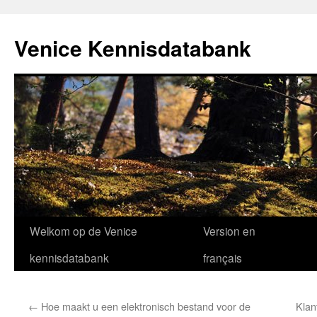
Venice Kennisdatabank
Ga
Welkom op de Venice
Version en
naar
kennisdatabank
français
de
←
Hoe maakt u een elektronisch bestand voor de
Klan
inhoud