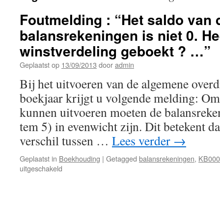
Foutmelding : “Het saldo van 
balansrekeningen is niet 0. He
winstverdeling geboekt ? …”
Geplaatst op
13/09/2013
door
admin
Bij het uitvoeren van de algemene overd
boekjaar krijgt u volgende melding: Om
kunnen uitvoeren moeten de balansreken
tem 5) in evenwicht zijn. Dit betekent dat
verschil tussen …
Lees verder
→
Geplaatst in
Boekhouding
|
Getagged
balansrekeningen
,
KB000
voor
uitgeschakeld
Foutmelding
:
“Het
saldo
van