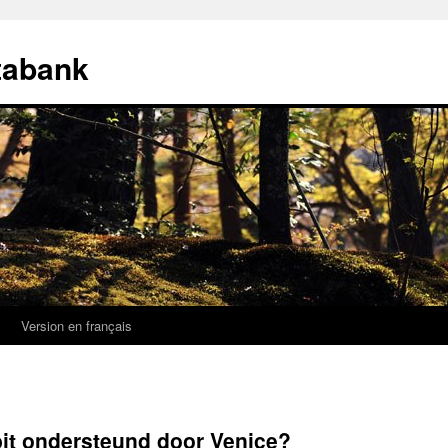
tabank
k
Version en français
bit ondersteund door Venice?