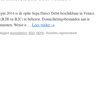
egin 2014 is de optie Sepa Direct Debit beschikbaar in Venice.
 (B2B en B2C) te beheren. Domiciliëringsbestanden aan te
cumenten. Wenst u …
Lees verder
→
voor
tagged
domiciliëring
,
SDD
,
SEPA
|
Reacties uitgeschakeld
Wordt
Sepa
Direct
Debit
ondersteund
door
Venice?