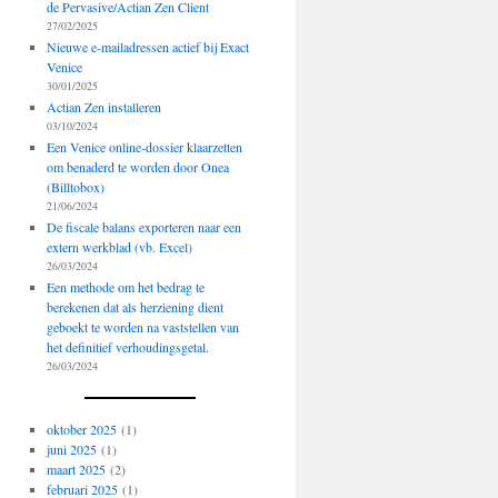
de Pervasive/Actian Zen Client
27/02/2025
Nieuwe e-mailadressen actief bij Exact
Venice
30/01/2025
Actian Zen installeren
03/10/2024
Een Venice online-dossier klaarzetten
om benaderd te worden door Onea
(Billtobox)
21/06/2024
De fiscale balans exporteren naar een
extern werkblad (vb. Excel)
26/03/2024
Een methode om het bedrag te
berekenen dat als herziening dient
geboekt te worden na vaststellen van
het definitief verhoudingsgetal.
26/03/2024
oktober 2025
(1)
juni 2025
(1)
maart 2025
(2)
februari 2025
(1)