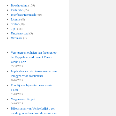
Boekhouding
(109)
Facturatie
(65)
Interfaces/Technisch
(60)
Licentie
(8)
Sector
(10)
Tip
(116)
Uncategorized
(3)
Webinars
(7)
Versturen en ophalen van facturen op
het Peppol-netwerk vanuit Venice
versie 13.52
07/10/2025
Implicaties van de nieuwe manier van
inloggen voor accountants
26/06/2025
Fout tijdens bijwerken naar versie
13.40
31/03/2025
Vragen over Peppol
06/03/2025
Bij opstarten van Venice krijgt u een
melding in verband met de versie van