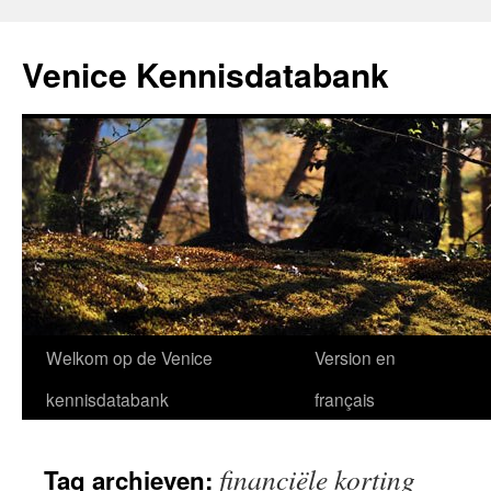
Venice Kennisdatabank
Ga
Welkom op de Venice
Version en
naar
kennisdatabank
français
de
financiële korting
Tag archieven:
inhoud