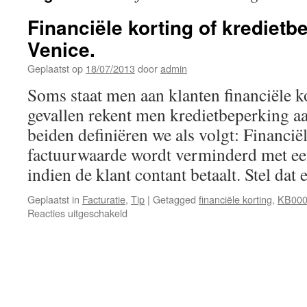
Financiële korting of kredietb
Venice.
Geplaatst op
18/07/2013
door
admin
Soms staat men aan klanten financiële ko
gevallen rekent men kredietbeperking aa
beiden definiëren we als volgt: Financië
factuurwaarde wordt verminderd met ee
indien de klant contant betaalt. Stel da
Geplaatst in
Facturatie
,
Tip
|
Getagged
financiële korting
,
KB000
voor
Reacties uitgeschakeld
Financiële
korting
of
kredietbeperking
in
Venice.