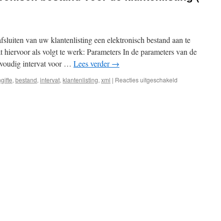
fsluiten van uw klantenlisting een elektronisch bestand aan te
 hiervoor als volgt te werk: Parameters In de parameters van de
lvoudig intervat voor …
Lees verder
→
voor
gifte
,
bestand
,
intervat
,
klantenlisting
,
xml
|
Reacties uitgeschakeld
Hoe
maakt
u
een
elektronisch
bestand
voor
de
klantenlisting
(
XML
)
aan?