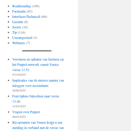
Boekhouding
(109)
Facturatie
(65)
Interfaces/Technisch
(60)
Licentie
(8)
Sector
(10)
Tip
(116)
Uncategorized
(3)
Webinars
(7)
Versturen en ophalen van facturen op
het Peppol-netwerk vanuit Venice
versie 13.52
07/10/2025
Implicaties van de nieuwe manier van
inloggen voor accountants
26/06/2025
Fout tijdens bijwerken naar versie
13.40
31/03/2025
Vragen over Peppol
06/03/2025
Bij opstarten van Venice krijgt u een
melding in verband met de versie van