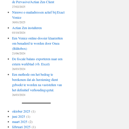
de Pervasive/Actian Zen Client
27/02/2025
Nieuwe e-mailadressen actief bij Exact
Venice
30/01/2025
Actian Zen installeren
03/10/2024
Een Venice online-dossier klaarzetten
om benaderd te worden door Onea
(Billtobox)
21/06/2024
De fiscale balans exporteren naar een
extern werkblad (vb. Excel)
26/03/2024
Een methode om het bedrag te
berekenen dat als herziening dient
geboekt te worden na vaststellen van
het definitief verhoudingsgetal.
26/03/2024
oktober 2025
(1)
juni 2025
(1)
maart 2025
(2)
februari 2025
(1)