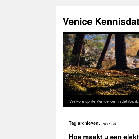
Venice Kennisda
Welkom op de Venice kennisdataban
Ga
naar
intervat
Tag archieven:
de
Hoe maakt u een elekt
inhoud