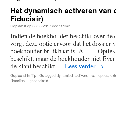
Het dynamisch activeren van o
Fiduciair)
Geplaatst op
06/03/2017
door
admin
Indien de boekhouder beschikt over de o
zorgt deze optie ervoor dat het dossier v
boekhouder bruikbaar is. A. Opties w
beschikt, maar de boekhouder niet Even
de klant beschikt …
Lees verder
→
Geplaatst in
Tip
|
Getagged
dynamisch activeren van opties
,
ext
voor
Reacties uitgeschakeld
Het
dynamisch
activeren
van
opties
(optie