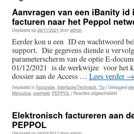
Aanvragen van een iBanity id 
facturen naar het Peppol netw
Geplaatst op
29/11/2021
door
admin
Eerder kon u een ID en wachtwoord be
support. Die gegevens diende u vervolge
parameterscherm van de optie E-docum
01/12/2021 is de werkwijze voor het 
dossier aan de Access …
Lees verder
Geplaatst in
Facturatie
,
Interfaces/Technisch
,
Tip
|
Getagged
el
voor
Mercurius
,
overheid
,
PEPPOL
|
Reacties uitgeschakeld
Aanvrag
van
een
Elektronisch factureren aan d
iBanity
PEPPOL
id
in
Geplaatst op
06/02/2017
door
admin