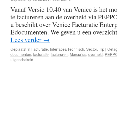
Venice
om
Vanaf Versie 10.40 van Venice is het mo
facturen
te factureren aan de overheid via PEPP
naar
het
u beschikt over Venice Facturatie Enterp
Peppol
Edocumenten. We geven u een overzicht
netwerk
te
Lees verder
→
versture
Geplaatst in
Facturatie
,
Interfaces/Technisch
,
Sector
,
Tip
|
Geta
documenten
,
facturatie
,
factureren
,
Mercurius
,
overheid
,
PEPP
voor
uitgeschakeld
Elektronisch
factureren
aan
de
overheid
via
PEPPOL