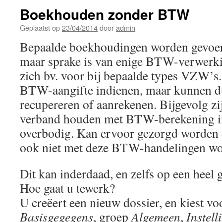
Boekhouden zonder BTW
Geplaatst op
23/04/2014
door
admin
Bepaalde boekhoudingen worden gevoerd
maar sprake is van enige BTW-verwerki
zich bv. voor bij bepaalde types VZW’s
BTW-aangifte indienen, maar kunnen 
recupereren of aanrekenen. Bijgevolg zi
verband houden met BTW-berekening in
overbodig. Kan ervoor gezorgd worden 
ook niet met deze BTW-handelingen wo
Dit kan inderdaad, en zelfs op een heel
Hoe gaat u tewerk?
U creëert een nieuw dossier, en kiest vo
Basisgegegens
, groep
Algemeen
,
Instell