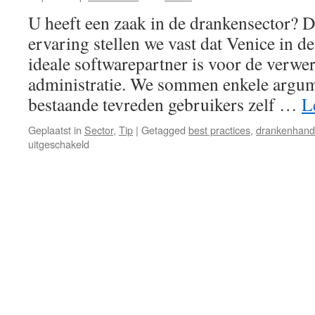
garages
U heeft een zaak in de drankensector? D
en
carrosseriebedrijven.
ervaring stellen we vast dat Venice in d
ideale softwarepartner is voor de verw
administratie. We sommen enkele argum
bestaande tevreden gebruikers zelf …
L
Geplaatst in
Sector
,
Tip
|
Getagged
best practices
,
drankenhand
voor
uitgeschakeld
Venice
voor
drankenhandel