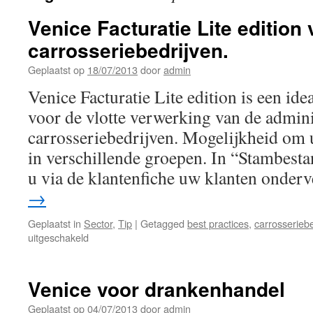
Venice Facturatie Lite edition
carrosseriebedrijven.
Geplaatst op
18/07/2013
door
admin
Venice Facturatie Lite edition is een ide
voor de vlotte verwerking van de admini
carrosseriebedrijven. Mogelijkheid om 
in verschillende groepen. In “Stambest
u via de klantenfiche uw klanten onde
→
Geplaatst in
Sector
,
Tip
|
Getagged
best practices
,
carrosseriebe
voor
uitgeschakeld
Venice
Facturatie
Lite
Venice voor drankenhandel
edition
voor
Geplaatst op
04/07/2013
door
admin