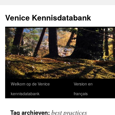
Venice Kennisdatabank
Ga
Welkom op de Venice
Version en
naar
kennisdatabank
français
de
best practices
Tag archieven:
inhoud