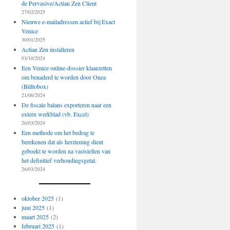
de Pervasive/Actian Zen Client
27/02/2025
Nieuwe e-mailadressen actief bij Exact
Venice
30/01/2025
Actian Zen installeren
03/10/2024
Een Venice online-dossier klaarzetten
om benaderd te worden door Onea
(Billtobox)
21/06/2024
De fiscale balans exporteren naar een
extern werkblad (vb. Excel)
26/03/2024
Een methode om het bedrag te
berekenen dat als herziening dient
geboekt te worden na vaststellen van
het definitief verhoudingsgetal.
26/03/2024
oktober 2025
(1)
juni 2025
(1)
maart 2025
(2)
februari 2025
(1)