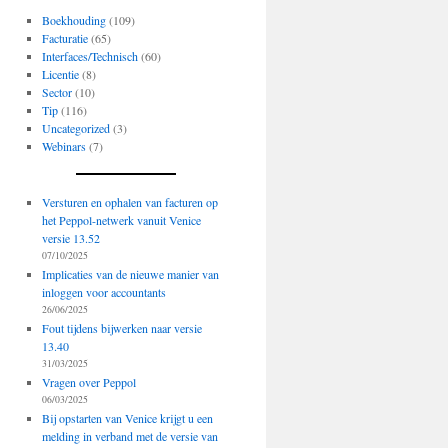
Boekhouding
(109)
Facturatie
(65)
Interfaces/Technisch
(60)
Licentie
(8)
Sector
(10)
Tip
(116)
Uncategorized
(3)
Webinars
(7)
Versturen en ophalen van facturen op
het Peppol-netwerk vanuit Venice
versie 13.52
07/10/2025
Implicaties van de nieuwe manier van
inloggen voor accountants
26/06/2025
Fout tijdens bijwerken naar versie
13.40
31/03/2025
Vragen over Peppol
06/03/2025
Bij opstarten van Venice krijgt u een
melding in verband met de versie van