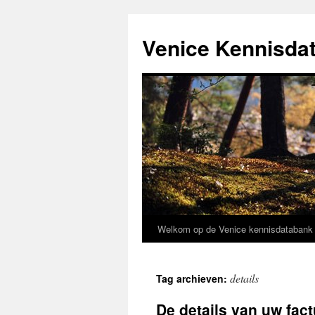
Venice Kennisda
Welkom op de Venice kennisdataban
Ga
naar
details
Tag archieven:
de
De details van uw fact
inhoud