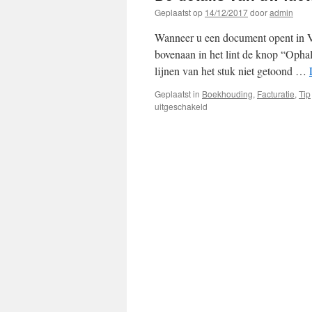
Geplaatst op
14/12/2017
door
admin
Wanneer u een document opent in V
bovenaan in het lint de knop “Ophal
lijnen van het stuk niet getoond …
Geplaatst in
Boekhouding
,
Facturatie
,
Tip
voor
uitgeschakeld
De
details
van
uw
factuur
of
boekhoudstuk
zijn
niet
zichtbaar