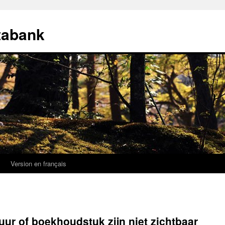
tabank
k
Version en français
uur of boekhoudstuk zijn niet zichtbaar