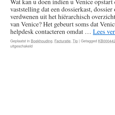
Wat kan u doen indien u Venice opstart 
niet
vaststelling dat een dossierkast, dossier 
zichtbaar
verdwenen uit het hiërarchisch overzic
van Venice? Het gebeurt soms dat Venic
helpdesk contacteren omdat …
Lees ve
Geplaatst in
Boekhouding
,
Facturatie
,
Tip
|
Getagged
KB00044
voor
uitgeschakeld
Help,
mijn
dossierkast/dossier/boekjaar
is
verdwenen.