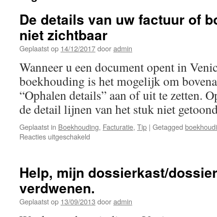
De details van uw factuur of 
niet zichtbaar
Geplaatst op
14/12/2017
door
admin
Wanneer u een document opent in Venice
boekhouding is het mogelijk om bovenaa
“Ophalen details” aan of uit te zetten.
de detail lijnen van het stuk niet getoo
Geplaatst in
Boekhouding
,
Facturatie
,
Tip
|
Getagged
boekhoud
voor
Reacties uitgeschakeld
De
details
van
Help, mijn dossierkast/dossier
uw
verdwenen.
factuur
of
Geplaatst op
13/09/2013
door
admin
boekhoudstuk
zijn