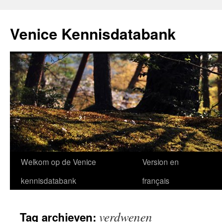
Venice Kennisdatabank
Ga
Welkom op de Venice
Version en
naar
kennisdatabank
français
de
verdwenen
Tag archieven:
inhoud