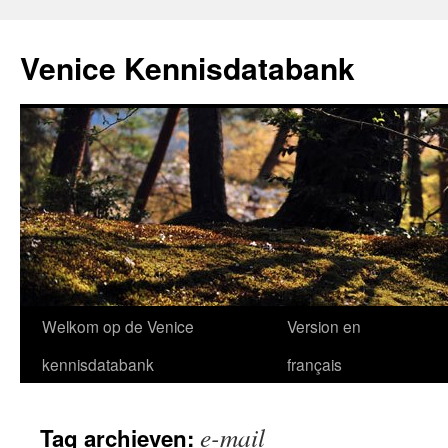
Venice Kennisdatabank
Ga
Welkom op de Venice
Version en
naar
kennisdatabank
français
de
e-mail
Tag archieven:
inhoud