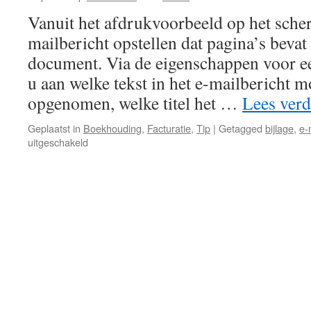
Vanuit het afdrukvoorbeeld op het sche
mailbericht opstellen dat pagina’s bevat
document. Via de eigenschappen voor ee
u aan welke tekst in het e-mailbericht 
opgenomen, welke titel het …
Lees ver
Geplaatst in
Boekhouding
,
Facturatie
,
Tip
|
Getagged
bijlage
,
e-
voor
uitgeschakeld
Hoe
wijzigt
u
de
eigenschappen
voor
een
e-
mailbericht
van
een
document?