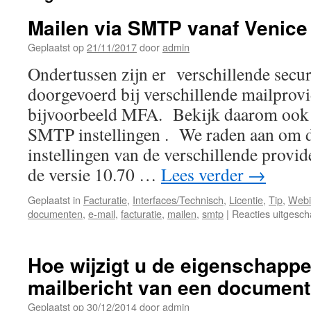
Mailen via SMTP vanaf Venice 
Geplaatst op
21/11/2017
door
admin
Ondertussen zijn er verschillende secu
doorgevoerd bij verschillende mailprovi
bijvoorbeeld MFA. Bekijk daarom ook z
SMTP instellingen . We raden aan om d
instellingen van de verschillende provid
de versie 10.70 …
Lees verder
→
Geplaatst in
Facturatie
,
Interfaces/Technisch
,
Licentie
,
Tip
,
Webi
documenten
,
e-mail
,
facturatie
,
mailen
,
smtp
|
Reacties uitgesch
Hoe wijzigt u de eigenschappe
mailbericht van een documen
Geplaatst op
30/12/2014
door
admin