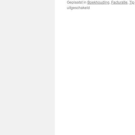
Geplaatst in
Boekhouding
,
Facturatie
,
Tip
voor
uitgeschakeld
Rapporten
en
documenten
uit
VENICE
versturen
via
e-
mail