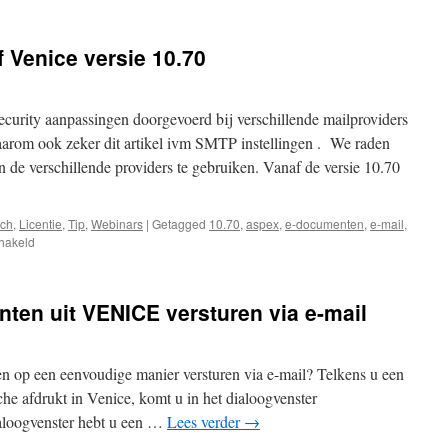
 Venice versie 10.70
ecurity aanpassingen doorgevoerd bij verschillende mailproviders
arom ook zeker dit artikel ivm SMTP instellingen . We raden
n de verschillende providers te gebruiken. Vanaf de versie 10.70
sch
,
Licentie
,
Tip
,
Webinars
|
Getagged
10.70
,
aspex
,
e-documenten
,
e-mail
,
voor
chakeld
Mailen
via
SMTP
ten uit VENICE versturen via e-mail
vanaf
Venice
versie
10.70
ten op een eenvoudige manier versturen via e-mail? Telkens u een
iche afdrukt in Venice, komt u in het dialoogvenster
dialoogvenster hebt u een …
Lees verder
→