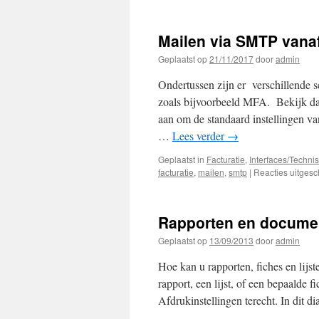
Hoe
kan
u
Mailen via SMTP vanaf
elektronische
documenten
Geplaatst op
21/11/2017
door
admin
sneller
verwerken
Ondertussen zijn er verschillende s
wanneer
zoals bijvoorbeeld MFA. Bekijk da
u
aan om de standaard instellingen va
op
het
…
Lees verder
→
Azure-
platform
Geplaatst in
Facturatie
,
Interfaces/Techni
werkt?
facturatie
,
mailen
,
smtp
|
Reacties uitges
Rapporten en documen
Geplaatst op
13/09/2013
door
admin
Hoe kan u rapporten, fiches en lijs
rapport, een lijst, of een bepaalde f
Afdrukinstellingen terecht. In dit 