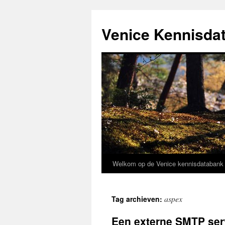
Venice Kennisda
Welkom op de Venice kennisdataban
Ga
naar
aspex
Tag archieven:
de
Een externe SMTP ser
inhoud