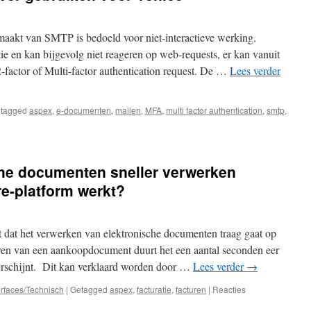
aakt van SMTP is bedoeld voor niet-interactieve werking.
e en kan bijgevolg niet reageren op web-requests, er kan vanuit
-factor of Multi-factor authentication request. De …
Lees verder
tagged
aspex
,
e-documenten
,
mailen
,
MFA
,
multi factor authentication
,
smtp
,
che documenten sneller verwerken
n
e-platform werkt?
t dat het verwerken van elektronische documenten traag gaat op
jven van een aankoopdocument duurt het een aantal seconden eer
erschijnt. Dit kan verklaard worden door …
Lees verder
→
erfaces/Technisch
|
Getagged
aspex
,
facturatie
,
facturen
|
Reacties