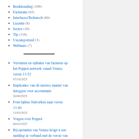
Boekhouding
(109)
Facturatie
(65)
Interfaces/Technisch
(60)
Licentie
(8)
Sector
(10)
Tip
(116)
Uncategorized
(3)
Webinars
(7)
Versturen en ophalen van facturen op
het Peppol-netwerk vanuit Venice
versie 13.52
07/10/2025
Implicaties van de nieuwe manier van
inloggen voor accountants
26/06/2025
Fout tijdens bijwerken naar versie
13.40
31/03/2025
Vragen over Peppol
06/03/2025
Bij opstarten van Venice krijgt u een
melding in verband met de versie van