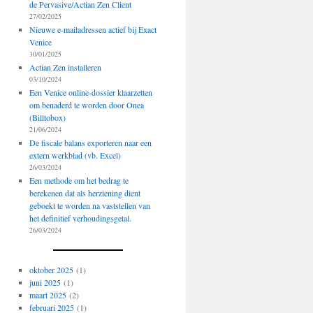
de Pervasive/Actian Zen Client
27/02/2025
Nieuwe e-mailadressen actief bij Exact
Venice
30/01/2025
Actian Zen installeren
03/10/2024
Een Venice online-dossier klaarzetten
om benaderd te worden door Onea
(Billtobox)
21/06/2024
De fiscale balans exporteren naar een
extern werkblad (vb. Excel)
26/03/2024
Een methode om het bedrag te
berekenen dat als herziening dient
geboekt te worden na vaststellen van
het definitief verhoudingsgetal.
26/03/2024
oktober 2025
(1)
juni 2025
(1)
maart 2025
(2)
februari 2025
(1)