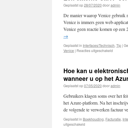
Geplaatst op
28/07/2020
door
admin
De manier waarop Venice gebruik m
Venice is immers geen web-applicati
Venice geen reactie komen op een 2
→
Geplaatst in
Interfaces/Technisch
,
Tip
|
Ge
voor
Venice
|
Reacties uitgeschakeld
Een
externe
SMTP
Hoe kan u elektronis
server
gebruike
wanneer u op het Azur
voor
Geplaatst op
07/05/2020
door
admin
Venice
Gebruikers klagen soms over het fei
het Azure-platform. Na het inschri
de volgende te verwerken factuur v
Geplaatst in
Boekhouding
,
Facturatie
,
Int
voor
uitgeschakeld