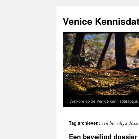
Venice Kennisda
Welkom op de Venice kennisdataban
Ga
naar
een beveiligd doss
Tag archieven:
de
Een beveiligd dossier
inhoud