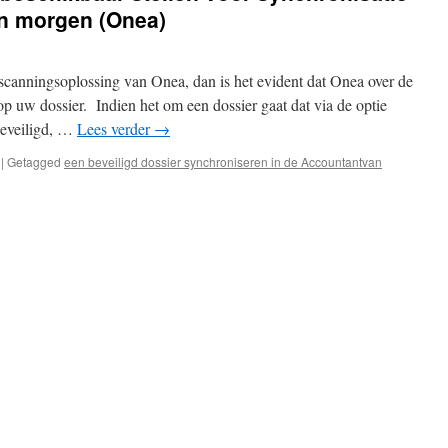
n morgen (Onea)
scanningsoplossing van Onea, dan is het evident dat Onea over de
op uw dossier. Indien het om een dossier gaat dat via de optie
eveiligd, …
Lees verder
→
|
Getagged
een beveiligd dossier synchroniseren in de Accountantvan
or
en
veiligd
ssier
schikbaar
ellen
or
nchronisatie
et
e
countant
an
orgen
nea)