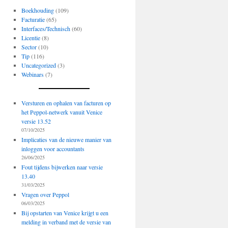
Boekhouding
(109)
Facturatie
(65)
Interfaces/Technisch
(60)
Licentie
(8)
Sector
(10)
Tip
(116)
Uncategorized
(3)
Webinars
(7)
Versturen en ophalen van facturen op
het Peppol-netwerk vanuit Venice
versie 13.52
07/10/2025
Implicaties van de nieuwe manier van
inloggen voor accountants
26/06/2025
Fout tijdens bijwerken naar versie
13.40
31/03/2025
Vragen over Peppol
06/03/2025
Bij opstarten van Venice krijgt u een
melding in verband met de versie van