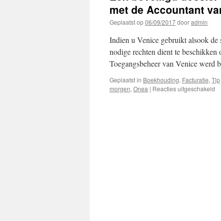
met de Accountant va
Geplaatst op
06/09/2017
door
admin
Indien u Venice gebruikt alsook de 
nodige rechten dient te beschikken 
Toegangsbeheer van Venice werd b
Geplaatst in
Boekhouding
,
Facturatie
,
Tip
vo
morgen
,
Onea
|
Reacties uitgeschakeld
E
be
do
be
st
vo
sy
m
d
Ac
v
m
(O