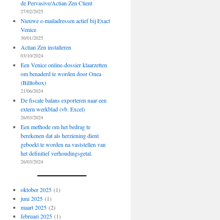
de Pervasive/Actian Zen Client
27/02/2025
Nieuwe e-mailadressen actief bij Exact
Venice
30/01/2025
Actian Zen installeren
03/10/2024
Een Venice online-dossier klaarzetten
om benaderd te worden door Onea
(Billtobox)
21/06/2024
De fiscale balans exporteren naar een
extern werkblad (vb. Excel)
26/03/2024
Een methode om het bedrag te
berekenen dat als herziening dient
geboekt te worden na vaststellen van
het definitief verhoudingsgetal.
26/03/2024
oktober 2025
(1)
juni 2025
(1)
maart 2025
(2)
februari 2025
(1)