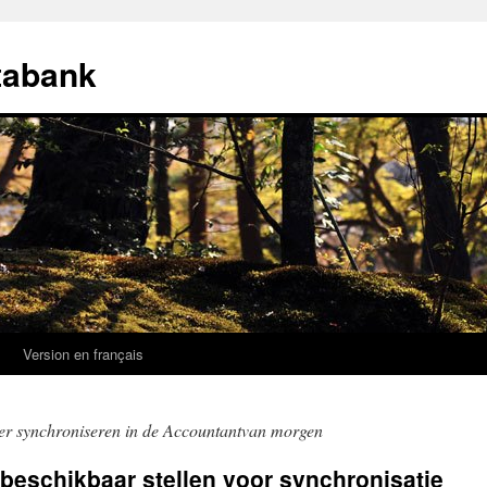
tabank
k
Version en français
ier synchroniseren in de Accountantvan morgen
 beschikbaar stellen voor synchronisatie