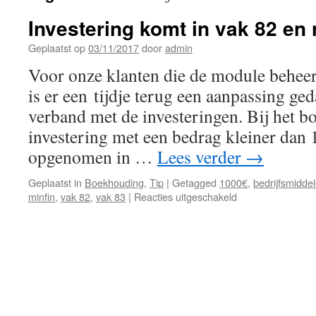
Investering komt in vak 82 en 
Geplaatst op
03/11/2017
door
admin
Voor onze klanten die de module beheer
is er een tijdje terug een aanpassing ge
verband met de investeringen. Bij het b
investering met een bedrag kleiner dan
opgenomen in …
Lees verder
→
Geplaatst in
Boekhouding
,
Tip
|
Getagged
1000€
,
bedrijfsmidde
voor
minfin
,
vak 82
,
vak 83
|
Reacties uitgeschakeld
Investering
komt
in
vak
82
en
niet
in