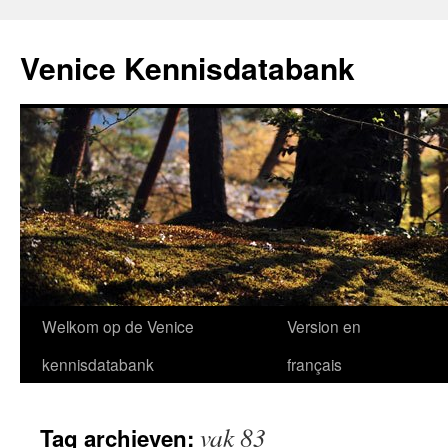
Venice Kennisdatabank
Ga
Welkom op de Venice
Version en
naar
kennisdatabank
français
de
vak 83
Tag archieven:
inhoud