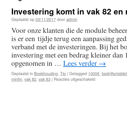
Investering komt in vak 82 en 
Geplaatst op
03/11/2017
door
admin
Voor onze klanten die de module beheer
is er een tijdje terug een aanpassing ge
verband met de investeringen. Bij het b
investering met een bedrag kleiner dan
opgenomen in …
Lees verder
→
Geplaatst in
Boekhouding
,
Tip
|
Getagged
1000€
,
bedrijfsmidde
voor
minfin
,
vak 82
,
vak 83
|
Reacties uitgeschakeld
Investering
komt
in
vak
82
en
niet
in