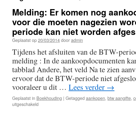
Melding: Er komen nog aank
voor die moeten nagezien wo
periode kan niet worden afges
Geplaatst op
20/03/2014
door
admin
Tijdens het afsluiten van de BTW-perio
melding : In de aankoopdocumenten ka
tabblad Andere, het veld Na te zien aanv
ervoor dat de BTW-periode niet afgesl
vooraleer u dit …
Lees verder
→
Geplaatst in
Boekhouding
|
Getagged
aankopen
,
btw aangifte
,
c
voor
uitgeschakeld
Melding:
Er
komen
nog
aankoopdocumenten