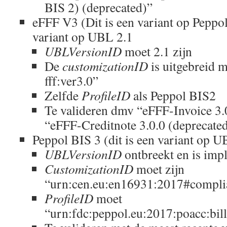
BIS 2) (deprecated)”
eFFF V3 (Dit is een variant op Peppo
variant op UBL 2.1
UBLVersionID
moet 2.1 zijn
De
customizationID
is uitgebreid m
fff:ver3.0”
Zelfde
ProfileID
als Peppol BIS2
Te valideren dmv “eFFF-Invoice 3.0
“eFFF-Creditnote 3.0.0 (deprecate
Peppol BIS 3 (dit is een variant op U
UBLVersionID
ontbreekt en is impl
CustomizationID
moet zijn
“urn:cen.eu:en16931:2017#complia
ProfileID
moet
“urn:fdc:peppol.eu:2017:poacc:bill