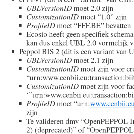
UBLVersionID
moet 2.0 zijn
CustomizationID
moet “1.0” zijn
ProfileID
moet “FFF.BE” bevatten
Ecosio heeft geen specifiek schema 
kan dus enkel UBL 2.0 vormelijk v
Peppol BIS 2 (dit is een variant van 
UBLVersionID
moet 2.1 zijn
CustomizationID
moet zijn voor cr
“urn:www.cenbii.eu:transaction:bi
CustomizationID
moet zijn voor fa
‘”urn:www.cenbii.eu:transaction:b
ProfileID
moet “urn:
www.cenbii.eu:
zijn
Te valideren dmv “OpenPEPPOL In
2) (deprecated)” of “OpenPEPPOL 