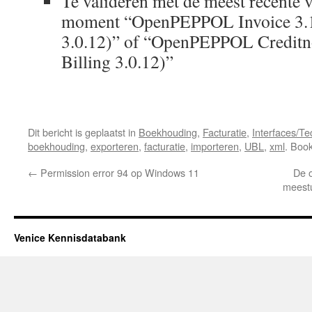
Te valideren met de meest recente va
moment “OpenPEPPOL Invoice 3.13
3.0.12)” of “OpenPEPPOL Creditno
Billing 3.0.12)”
Dit bericht is geplaatst in
Boekhouding
,
Facturatie
,
Interfaces/Te
boekhouding
,
exporteren
,
facturatie
,
importeren
,
UBL
,
xml
. Boo
←
Permission error 94 op Windows 11
De o
meestu
Venice Kennisdatabank